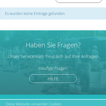
Es wurden keine Einträge gefunden
Haben Sie Fragen?
Unser Serviceteam freut sich auf Ihre Anfragen
Häufige Fragen
HILFE
Diese Webseite verwendet Cookies
marktcom.de Deutschland
Werben bei Marktcom