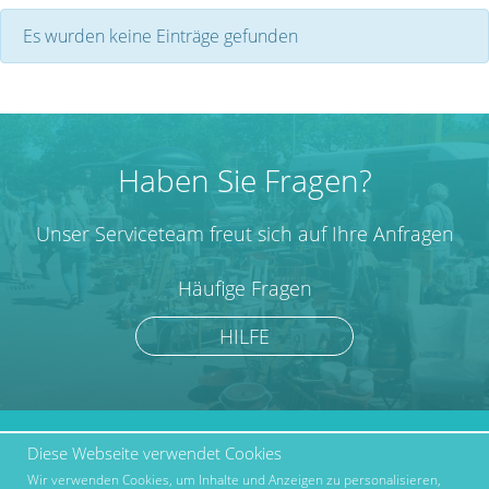
Es wurden keine Einträge gefunden
Haben Sie Fragen?
Unser Serviceteam freut sich auf Ihre Anfragen
Häufige Fragen
HILFE
Diese Webseite verwendet Cookies
marktcom.de Deutschland
Werben bei Marktcom
GmbH © 2019
Wir verwenden Cookies, um Inhalte und Anzeigen zu personalisieren,