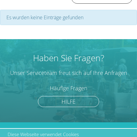
Es wurden keine Einträge gefunden
Haben Sie Fragen?
Unser Serviceteam freut sich auf Ihre Anfragen
Häufige Fragen
HILFE
Diese Webseite verwendet Cookies
marktcom.de Deutschland
Werben bei Marktcom