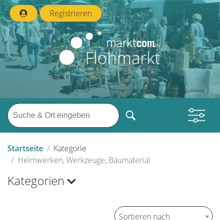
Registrieren
Startseite
Kategorie
Heimwerken, Werkzeuge, Baumaterial
Kategorien
Sortieren nach