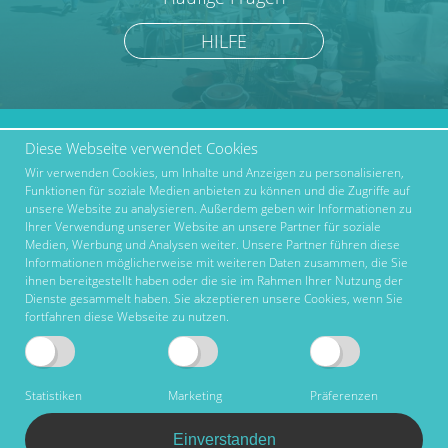
HILFE
Diese Webseite verwendet Cookies
marktcom.de Deutschland
Werben bei Marktcom
GmbH © 2019
Wir verwenden Cookies, um Inhalte und Anzeigen zu personalisieren,
Partner
Funktionen für soziale Medien anbieten zu können und die Zugriffe auf
Über uns
unsere Website zu analysieren. Außerdem geben wir Informationen zu
Ihrer Verwendung unserer Website an unsere Partner für soziale
AGB
Medien, Werbung und Analysen weiter. Unsere Partner führen diese
Informationen möglicherweise mit weiteren Daten zusammen, die Sie
Impressum
ihnen bereitgestellt haben oder die sie im Rahmen Ihrer Nutzung der
Dienste gesammelt haben. Sie akzeptieren unsere Cookies, wenn Sie
Datenschutz
fortfahren diese Webseite zu nutzen.
Nutzungsbedingungen
Kontakt
Statistiken
Marketing
Präferenzen
Hilfe & FAQ