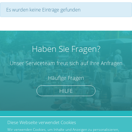
Es wurden keine Einträge gefunden
Haben Sie Fragen?
Unser Serviceteam freut sich auf Ihre Anfragen
Häufige Fragen
HILFE
Diese Webseite verwendet Cookies
marktcom.de Deutschland
Werben bei Marktcom
GmbH © 2019
Wir verwenden Cookies, um Inhalte und Anzeigen zu personalisieren,