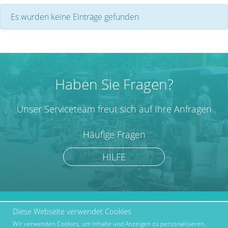
Es wurden keine Einträge gefunden
Haben Sie Fragen?
Unser Serviceteam freut sich auf Ihre Anfragen
Häufige Fragen
HILFE
Diese Webseite verwendet Cookies
marktcom.de Deutschland
Werben bei Marktcom
GmbH © 2019
Wir verwenden Cookies, um Inhalte und Anzeigen zu personalisieren,