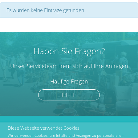
Es wurden keine Einträge gefunden
Haben Sie Fragen?
Unser Serviceteam freut sich auf Ihre Anfragen
Häufige Fragen
HILFE
Diese Webseite verwendet Cookies
marktcom.de Deutschland
Werben bei Marktcom
GmbH © 2019
Wir verwenden Cookies, um Inhalte und Anzeigen zu personalisieren,