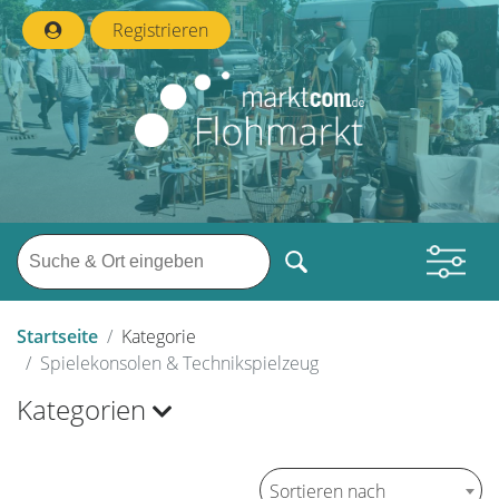
Registrieren
Startseite
Kategorie
Spielekonsolen & Technikspielzeug
Kategorien
Sortieren nach