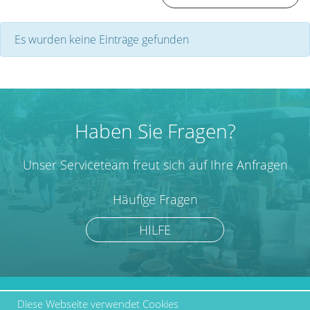
Es wurden keine Einträge gefunden
Haben Sie Fragen?
Unser Serviceteam freut sich auf Ihre Anfragen
Häufige Fragen
HILFE
Diese Webseite verwendet Cookies
marktcom.de Deutschland
Werben bei Marktcom