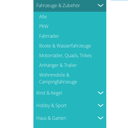
Fahrzeuge & Zubehör
Alle
PKW
Fahrräder
Boote & Wasserfahrzeuge
Motorräder, Quads, Trikes
Anhänger & Trailer
Wohnmobile &
Campingfahrzeuge
Kind & Kegel
Alle
Hobby & Sport
Spielzeug indoor
Alle
Haus & Garten
Spielzeug outdoor
Handarbeit & Basteln