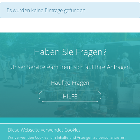
Es wurden keine Einträge gefunden
Haben Sie Fragen?
Unser Serviceteam freut sich auf Ihre Anfragen
Häufige Fragen
HILFE
Diese Webseite verwendet Cookies
marktcom.de Deutschland
Werben bei Marktcom
GmbH © 2019
Wir verwenden Cookies, um Inhalte und Anzeigen zu personalisieren,