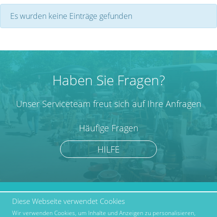
Es wurden keine Einträge gefunden
Haben Sie Fragen?
Unser Serviceteam freut sich auf Ihre Anfragen
Häufige Fragen
HILFE
Diese Webseite verwendet Cookies
marktcom.de Deutschland
Werben bei Marktcom
GmbH © 2019
Wir verwenden Cookies, um Inhalte und Anzeigen zu personalisieren,