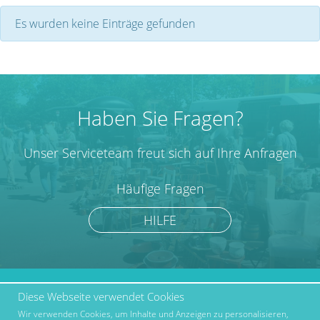
Es wurden keine Einträge gefunden
Haben Sie Fragen?
Unser Serviceteam freut sich auf Ihre Anfragen
Häufige Fragen
HILFE
Diese Webseite verwendet Cookies
marktcom.de Deutschland
Werben bei Marktcom
GmbH © 2019
Wir verwenden Cookies, um Inhalte und Anzeigen zu personalisieren,