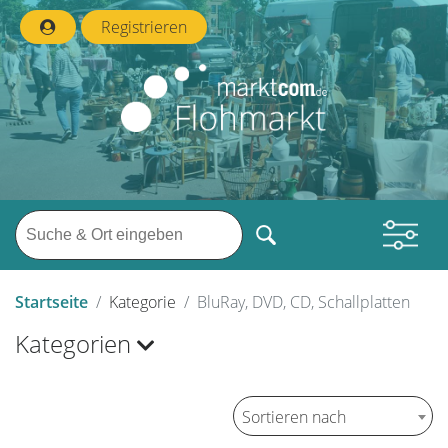
Registrieren
Startseite
Kategorie
BluRay, DVD, CD, Schallplatten
Kategorien
Sortieren nach