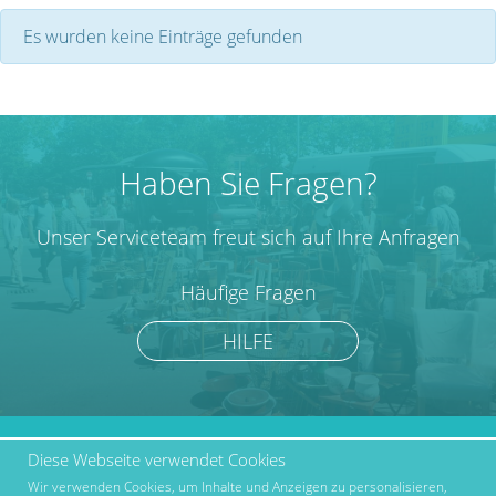
Es wurden keine Einträge gefunden
Haben Sie Fragen?
Unser Serviceteam freut sich auf Ihre Anfragen
Häufige Fragen
HILFE
Diese Webseite verwendet Cookies
marktcom.de Deutschland
Werben bei Marktcom
GmbH © 2019
Wir verwenden Cookies, um Inhalte und Anzeigen zu personalisieren,