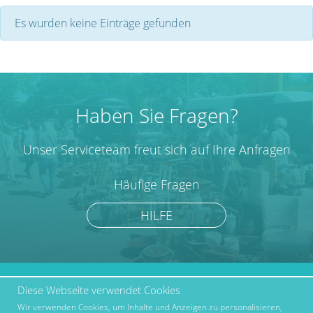
Es wurden keine Einträge gefunden
Haben Sie Fragen?
Unser Serviceteam freut sich auf Ihre Anfragen
Häufige Fragen
HILFE
Diese Webseite verwendet Cookies
marktcom.de Deutschland
Werben bei Marktcom
GmbH © 2019
Wir verwenden Cookies, um Inhalte und Anzeigen zu personalisieren,