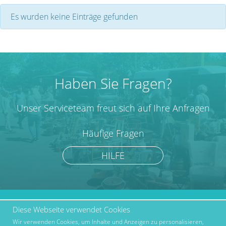
Es wurden keine Einträge gefunden
Haben Sie Fragen?
Unser Serviceteam freut sich auf Ihre Anfragen
Häufige Fragen
HILFE
Diese Webseite verwendet Cookies
marktcom.de Deutschland
Werben bei Marktcom
GmbH © 2019
Wir verwenden Cookies, um Inhalte und Anzeigen zu personalisieren,