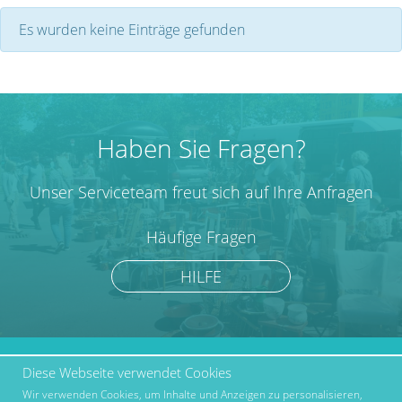
Es wurden keine Einträge gefunden
Haben Sie Fragen?
Unser Serviceteam freut sich auf Ihre Anfragen
Häufige Fragen
HILFE
Diese Webseite verwendet Cookies
marktcom.de Deutschland
Werben bei Marktcom
GmbH © 2019
Wir verwenden Cookies, um Inhalte und Anzeigen zu personalisieren,