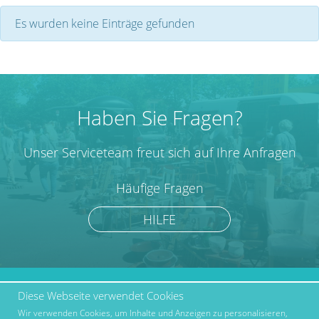
Es wurden keine Einträge gefunden
Haben Sie Fragen?
Unser Serviceteam freut sich auf Ihre Anfragen
Häufige Fragen
HILFE
Diese Webseite verwendet Cookies
marktcom.de Deutschland
Werben bei Marktcom
GmbH © 2019
Wir verwenden Cookies, um Inhalte und Anzeigen zu personalisieren,