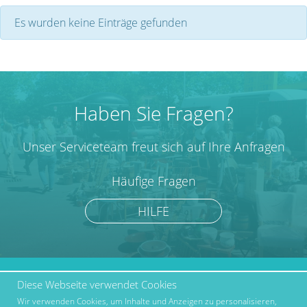
Es wurden keine Einträge gefunden
Haben Sie Fragen?
Unser Serviceteam freut sich auf Ihre Anfragen
Häufige Fragen
HILFE
Diese Webseite verwendet Cookies
marktcom.de Deutschland
Werben bei Marktcom
GmbH © 2019
Wir verwenden Cookies, um Inhalte und Anzeigen zu personalisieren,