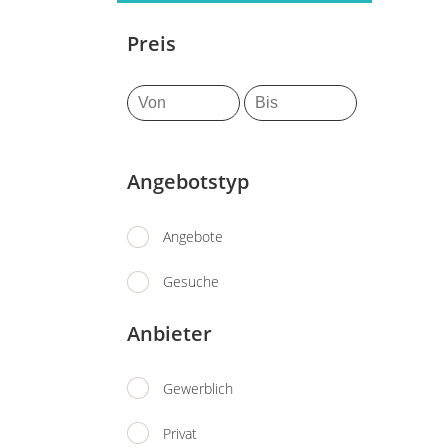
Kleidung Mädchen
BluRay, DVD, CD, Schallplatten
Schuhe Mädchen
Preis
Kleidung Jungen
Schuhe Jungen
Uhren, Schmuck, Taschen &
Accesoires
Angebotstyp
Angebote
Gesuche
Anbieter
Gewerblich
Privat