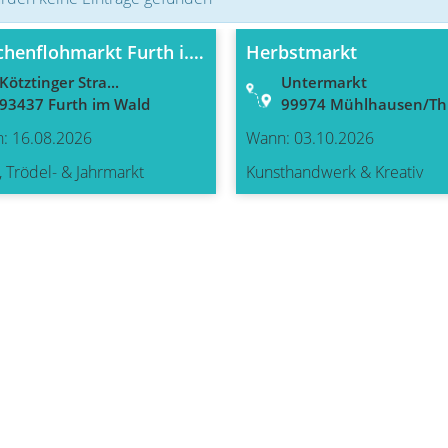
Drachenflohmarkt Furth i. W./ Jahresflohmarkt
Herbstmarkt
Kötztinger Stra...
Untermarkt
93437 Furth im Wald
99974 Mühlhausen/Thü
: 16.08.2026
Wann: 03.10.2026
, Trödel- & Jahrmarkt
Kunsthandwerk & Kreativ