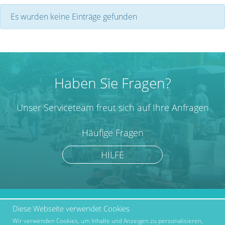
Es wurden keine Einträge gefunden
Haben Sie Fragen?
Unser Serviceteam freut sich auf Ihre Anfragen
Häufige Fragen
HILFE
Diese Webseite verwendet Cookies
marktcom.de Deutschland
Werben bei Marktcom
GmbH © 2019
Wir verwenden Cookies, um Inhalte und Anzeigen zu personalisieren,