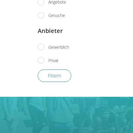
Uhren, Schmuck, Taschen &
Angebote
Accesoires
Gesuche
Anbieter
Gewerblich
Privat
Filtern