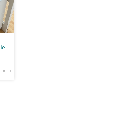
Kommode vom Segmüller Spiegel Gratis dazu!!
ssheim