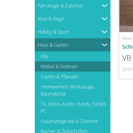
Fahrzeuge & Zubehör
Alle
Kind & Kegel
PKW
Alle
Hobby & Sport
Fahrräder
Biete
Spielzeug indoor
Alle
Haus & Garten
Sch
Boote & Wasserfahrzeuge
Spielzeug outdoor
Handarbeit & Basteln
VB
Alle
Motorräder, Quads, Trikes
Baby- & Kleinkinderausstattung
Sport
Möbel & Wohnen
Anhänger & Trailer
20.07
Spielekonsolen &
Musikinstrumente
Garten & Pflanzen
Wohnmobile &
Technikspielzeug
Camping
Campingfahrzeuge
Heimwerken, Werkzeuge,
Antikes, Kunst, Seltenes
Baumaterial
TV, Video, Audio, Handy, Tablet,
PC
Haushaltsgeräte & Zubehör
Bücher & Zeitschriften