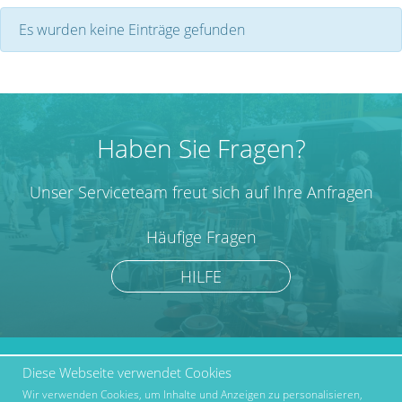
Es wurden keine Einträge gefunden
Haben Sie Fragen?
Unser Serviceteam freut sich auf Ihre Anfragen
Häufige Fragen
HILFE
Diese Webseite verwendet Cookies
marktcom.de Deutschland
Werben bei Marktcom
GmbH © 2019
Wir verwenden Cookies, um Inhalte und Anzeigen zu personalisieren,